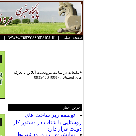
|
www.marvdashtnama.ir
|
صفحه اصلی
+تبلیعات در سایت مرودشت آنلاین با تعرفه
های استثنائی - 09394084008
آخرین اخبار
توسعه زیر ساخت های
روستایی با شتاب در دستور کار
دولت قرار دارد
نمایش قدرت مرودشتی‌ها