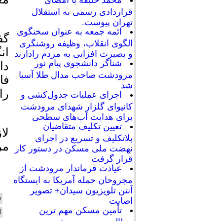
محمد خلیفه با امضای
قراردادی رسمی به استقلال
تهران پیوست.
ائمه جمعه به عنوان سخنگوی
گف
الگوی انقلاب، وظیفه روشنگری
ان
و بصیرت افزایی به مردم رادارند
شناگر دانشجوی پیام نور
دا
مرودشت صاحب مدال طلا آسیا
فا
شد
را
اجرای عملیات جدول‌کشی و
کانیوای گلزار شهدای مرودشت
برای هدایت آب‌های سطحی
تعیین تکلیف متقاضیان
لا
بلاتکلیف و تسریع در اجرای
مر
نهضت ملی مسکن در دستور کار
قرار گرفت
عیادت فرماندار مرودشت از
مجروحان حمله آمریکا به ایستگاه
آنتن تلویزیون سیدان+ تصویر
ن
اصابت
تأمین مسکن مهم ترین
ا