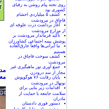
روی تخته پیام روشن به رقبای
کشوری بود
کشف ۵ میلیاردی احشام
قاچاق در مرودشت
آغاز برداشت ذرت علوفه ای
از مزارع مرودشت
تأکید فرماندار مرودشت بر
پوشش بیمه اجتماعی کشاورزان
ما ایرانی‌ها واقعاً خارق‌العاده
هستیم
کشف سوخت قاچاق در
مرودشت
جمع آوری تور ماهیگیری غیر
مد
مجاز از سد درودزن
معا
پایان رقابت‌ ۷۶ هوگوپوش
نونهال در مرودشت
اقدامات زیر بنایی برای
سلامت جامعه با حمایت از
مادران
دستور فوری دادستان
مرودشت برای مقابله کارشناسی