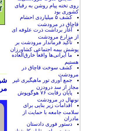
روی تخته پیام روشن به رقبای
کشوری بود
کشف ۵ میلیاردی احشام
قاچاق در مرودشت
آغاز برداشت ذرت علوفه ای
از مزارع مرودشت
تأکید فرماندار مرودشت بر
پوشش بیمه اجتماعی کشاورزان
ما ایرانی‌ها واقعاً خارق‌العاده
هستیم
کشف سوخت قاچاق در
مرودشت
شو
جمع آوری تور ماهیگیری غیر
مجاز از سد درودزن
مر
پایان رقابت‌ ۷۶ هوگوپوش
نونهال در مرودشت
اقدامات زیر بنایی برای
سلامت جامعه با حمایت از
مادران
دستور فوری دادستان
مرودشت برای مقابله کارشناسی