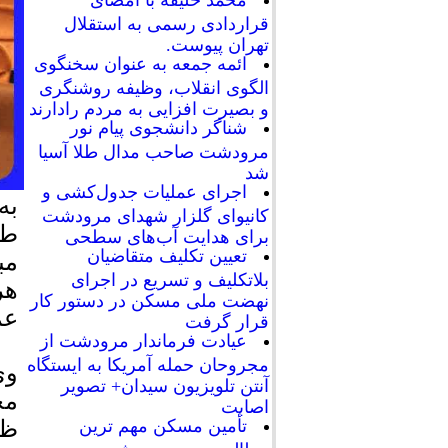
محمد خلیفه با امضای
قراردادی رسمی به استقلال
تهران پیوست.
ائمه جمعه به عنوان سخنگوی
الگوی انقلاب، وظیفه روشنگری
و بصیرت افزایی به مردم رادارند
شناگر دانشجوی پیام نور
مرودشت صاحب مدال طلا آسیا
شد
اجرای عملیات جدول‌کشی و
به
کانیوای گلزار شهدای مرودشت
طه
برای هدایت آب‌های سطحی
تعیین تکلیف متقاضیان
مب
بلاتکلیف و تسریع در اجرای
هر
نهضت ملی مسکن در دستور کار
عم
قرار گرفت
عیادت فرماندار مرودشت از
مجروحان حمله آمریکا به ایستگاه
وی
آنتن تلویزیون سیدان+ تصویر
مخ
اصابت
ظر
تأمین مسکن مهم ترین