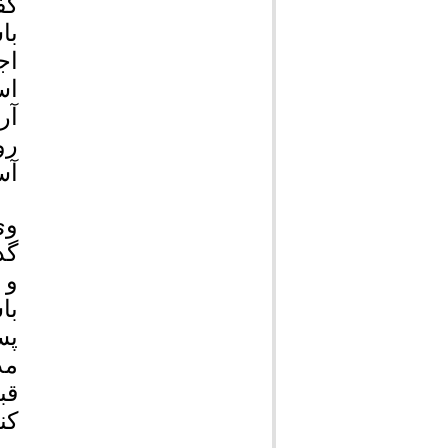
گف
با
اج
اس
آر
رو
آس
وی
گذ
با
پس
مد
قب
کن