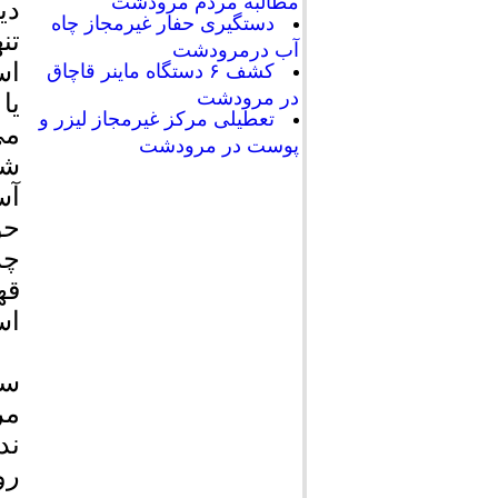
مطالبه مردم مرودشت
دی
دستگیری حفار غیرمجاز چاه
تن
آب درمرودشت
اس
کشف ۶ دستگاه ماینر قاچاق
در مرودشت
یا
تعطیلی مرکز غیرمجاز لیزر و
می
پوست در مرودشت
شد
آس
حو
چر
قه
اس
سر
مر
ند
رو