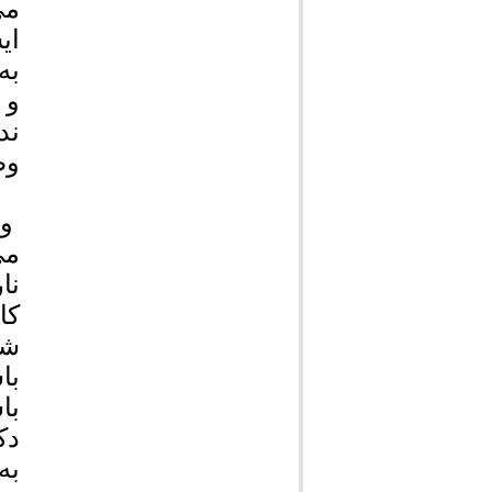
می
ای
به
و 
ند
وظ
وی
می
نا
کا
شو
با
با
دک
به