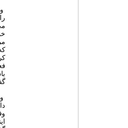
وی
را
می
خو
مر
که
کر
فع
با
گف
وی
دا
وف
ای