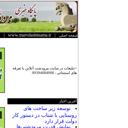
|
www.marvdashtnama.ir
|
صفحه اصلی
+تبلیعات در سایت مرودشت آنلاین با تعرفه
های استثنائی - 09394084008
آخرین اخبار
توسعه زیر ساخت های
روستایی با شتاب در دستور کار
دولت قرار دارد
نمایش قدرت مرودشتی‌ها