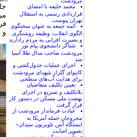
مرودشت
جل
محمد خلیفه با امضای
قراردادی رسمی به استقلال
مر
تهران پیوست.
فر
ائمه جمعه به عنوان سخنگوی
و 
الگوی انقلاب، وظیفه روشنگری
و بصیرت افزایی به مردم رادارند
شناگر دانشجوی پیام نور
مرودشت صاحب مدال طلا آسیا
شد
اجرای عملیات جدول‌کشی و
کانیوای گلزار شهدای مرودشت
برای هدایت آب‌های سطحی
تعیین تکلیف متقاضیان
بلاتکلیف و تسریع در اجرای
نهضت ملی مسکن در دستور کار
قرار گرفت
عیادت فرماندار مرودشت از
مجروحان حمله آمریکا به
ایستگاه آنتن تلویزیون سیدان+
تصویر اصابت
تأمین مسکن مهم ترین