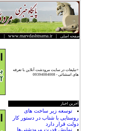
|
www.marvdashtnama.ir
|
صفحه اصلی
+تبلیعات در سایت مرودشت آنلاین با تعرفه
های استثنائی - 09394084008
آخرین اخبار
توسعه زیر ساخت های
روستایی با شتاب در دستور کار
دولت قرار دارد
نمایش قدرت مرودشتی‌ها