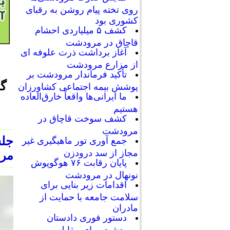
روی تخته پیام روشن به رقبای
کشوری بود
کشف ۵ میلیاردی احشام
قاچاق در مرودشت
آغاز برداشت ذرت علوفه ای
از مزارع مرودشت
تأکید فرماندار مرودشت بر
گ
پوشش بیمه اجتماعی کشاورزان
ما ایرانی‌ها واقعاً خارق‌العاده
هستیم
کشف سوخت قاچاق در
مرودشت
جل
جمع آوری تور ماهیگیری غیر
مجاز از سد درودزن
مرو
پایان رقابت‌ ۷۶ هوگوپوش
نونهال در مرودشت
اقدامات زیر بنایی برای
سلامت جامعه با حمایت از
مادران
دستور فوری دادستان
مرودشت برای مقابله