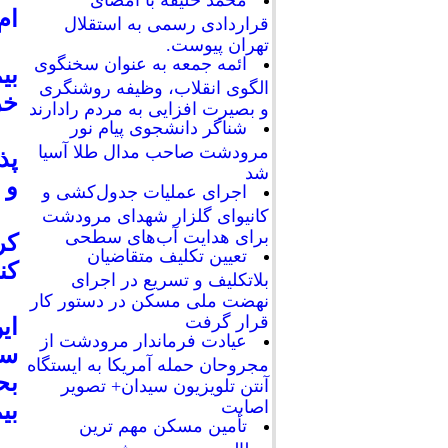
محمد خلیفه با امضای
ام
قراردادی رسمی به استقلال
رئ
تهران پیوست.
ائمه جمعه به عنوان سخنگوی
بي
الگوی انقلاب، وظیفه روشنگری
خر
و بصیرت افزایی به مردم رادارند
اد
شناگر دانشجوی پیام نور
مرودشت صاحب مدال طلا آسیا
پذ
شد
و 
اجرای عملیات جدول‌کشی و
کانیوای گلزار شهدای مرودشت
برای هدایت آب‌های سطحی
تعیین تکلیف متقاضیان
كنن
بلاتکلیف و تسریع در اجرای
رئ
نهضت ملی مسکن در دستور کار
قرار گرفت
اي
عیادت فرماندار مرودشت از
سع
مجروحان حمله آمریکا به ایستگاه
بح
آنتن تلویزیون سیدان+ تصویر
اصابت
بي
تأمین مسکن مهم ترین
اد