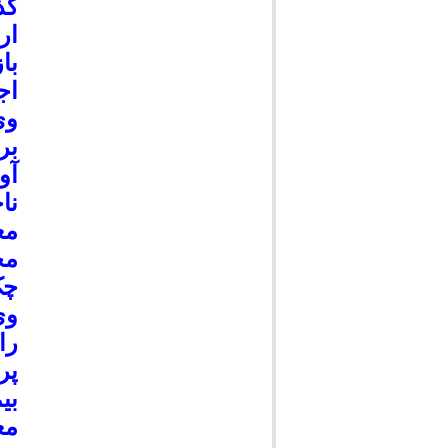
ار
با
اج
وی
بر
آو
نا
مع
مح
چک
وی
را
پر
بی
مع