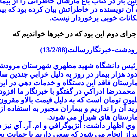
لین بار در کتاب باغ مارشال خاطراتی را از ب
 آن نویسنده در خاطراتش بیان کرده بود که ب
کانات خوبی برخوردار نیست.
جرای دوم این بود که در خبرها خواندیم که
ودشت-خبرنگاررسالت(13/2/88)
يس دانشگاه شهيد مطهري شهرستان مرودشت 
ود هزار بيمار در روز به دليل خرابي چندين سال
مارستان فاقد اين دستگاه و خدمات دهي در 
ليون تومان است كه به دليل قيمت بالاو مقرون
يد آن را نداريم و بيماران مجبور به استفاده
مارستان هاي شيراز مي شوند.
 اظهار داشت: آنژيوگرافي و ام. آر. آي نيز 
راز انجام مي شود كه سعي داريم با حمايت