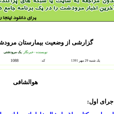
گزارشی از وضعیت بیمارستان مرودش
نويسنده - خبرنگار:
یک مرودشتی
1088
يك شنبه 29 مهر 1391
:كد
هوالشافی
جرای اول: