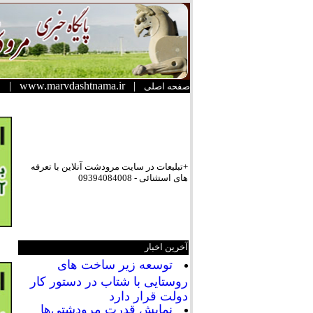
|
www.marvdashtnama.ir
|
صفحه اصلی
+تبلیعات در سایت مرودشت آنلاین با تعرفه
های استثنائی - 09394084008
آخرین اخبار
توسعه زیر ساخت های
روستایی با شتاب در دستور کار
دولت قرار دارد
نمایش قدرت مرودشتی‌ها