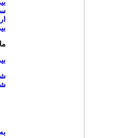
بی
سل
ار
بی
ما
بی
شی
شه
به