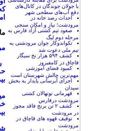
او
با جولان جوندگان در کانال‌های
که
دفع آب‌های سطحی شهر
ام
احداث رصد خانه در
مرودشت؛ نیاز و امکان سنجی
صعود تیم کشتی آزاد فارس به
ما
مرحله دوم لیگ
تکواندوکار جوان مرودشتی به
مر
تیم ملی دعوت شد
کشف ۵۹۴ هزار نخ سیگار
رئ
قاچاق در کامفیروز
کمبود فضای آموزشی
حد
مهم‌ترین چالش شهرستان است
بي
اجرای آبرسانی پایدار به بخش
سیدان
قهرمانی نونهالان کشتی
مي
مرودشت درفارس
خر
کشف ۲ تن برنج فاقد مجوز
بي
در مرودشت
توقیف قهوه های قاچاق در
وي
مرودشت
شي