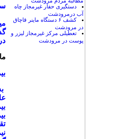
مطالبه مردم مرودشت
سر
دستگیری حفار غیرمجاز چاه
آب درمرودشت
کشف ۶ دستگاه ماینر قاچاق
مي
در مرودشت
گذ
تعطیلی مرکز غیرمجاز لیزر و
در
پوست در مرودشت
ما
بی
به
عل
بی
بی
تق