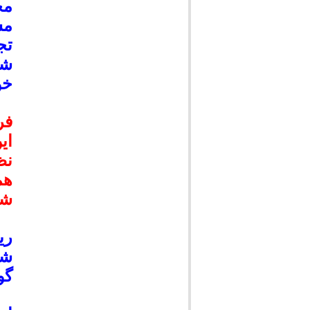
مح
مس
تج
شه
خو
فر
ای
نظ
هم
شی
ری
شه
گو