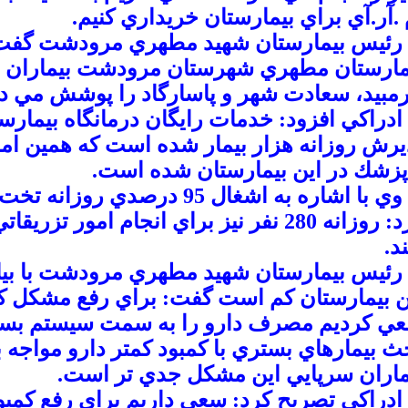
 .آر.آي براي بيمارستان خريداري كنيم.
يس بيمارستان شهيد مطهري مرودشت گفت: ب
مارستان مطهري شهرستان مرودشت بيماران چ
مبيد، سعادت شهر و پاسارگاد را پوشش مي ده
راكي افزود: خدمات رايگان درمانگاه بيما
يرش روزانه هزار بيمار شده است كه همين امر
پزشك در اين بيمارستان شده است.
وي با اشاره به اشغال 95 درصدي
كرد: روزانه 280 نفر نيز براي انجام امور
د.
يس بيمارستان شهيد مطهري مرودشت با بيان 
ن بيمارستان كم است گفت: براي رفع مشكل كمب
ي كرديم مصرف دارو را به سمت سيستم بستري
ث بيمارهاي بستري با كمبود كمتر دارو مواجه 
ماران سرپايي اين مشكل جدي تر است.
راكي تصريح كرد: سعي داريم براي رفع كمبود