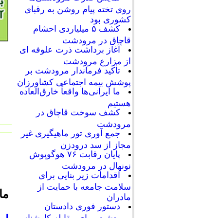
روی تخته پیام روشن به رقبای
کشوری بود
کشف ۵ میلیاردی احشام
قاچاق در مرودشت
آغاز برداشت ذرت علوفه ای
از مزارع مرودشت
تأکید فرماندار مرودشت بر
پوشش بیمه اجتماعی کشاورزان
ما ایرانی‌ها واقعاً خارق‌العاده
هستیم
کشف سوخت قاچاق در
مرودشت
جمع آوری تور ماهیگیری غیر
مجاز از سد درودزن
پایان رقابت‌ ۷۶ هوگوپوش
نونهال در مرودشت
اقدامات زیر بنایی برای
سلامت جامعه با حمایت از
ما
مادران
دستور فوری دادستان
مرودشت برای مقابله کارشناسی